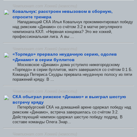
Чемпионат.com Хоккей (новости)
Ковальчук: расстроен невызовом в сборную,
спросите тренера
Нападающий СКА Илья Ковальчук прокомментировал победу
над рижским «Динамо» со счётом 3:2 в матче регулярного
чемпионата КХЛ. «Нервная концовка? Это же хоккей,
профессиональная лига. А вы ...
Чемпионат.com Хоккей (новости)
«Торпедо» прервало неудачную серию, одолев
«Динамо» в серии буллитов
Московское «Динамо» дома уступило нижегородскому
«Торпедо» в серии буллитов, матч завершился со счётом 0:1 Б.
Команда Петериса Скудры прервала неудачную полосу из пяти
поражений кряду. В ...
Чемпионат.com Хоккей (новости)
СКА обыграл рижское «Динамо» и выиграл шестую
встречу кряду
Петербургский СКА на домашней арене одержал победу над
рижским «Динамо», встреча завершилась со счётом 3:2.
Действующий чемпион одержал шестую победу подряд. В
составе команды Олега Знар...
Чемпионат.com Хоккей (новости)