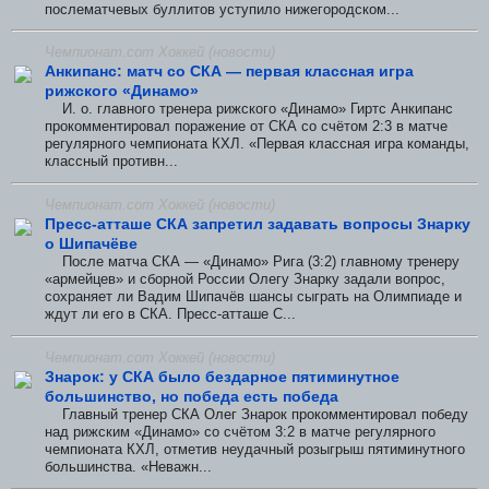
послематчевых буллитов уступило нижегородском...
Чемпионат.com Хоккей (новости)
Анкипанс: матч со СКА — первая классная игра
рижского «Динамо»
И. о. главного тренера рижского «Динамо» Гиртс Анкипанс
прокомментировал поражение от СКА со счётом 2:3 в матче
регулярного чемпионата КХЛ. «Первая классная игра команды,
классный противн...
Чемпионат.com Хоккей (новости)
Пресс-атташе СКА запретил задавать вопросы Знарку
о Шипачёве
После матча СКА — «Динамо» Рига (3:2) главному тренеру
«армейцев» и сборной России Олегу Знарку задали вопрос,
сохраняет ли Вадим Шипачёв шансы сыграть на Олимпиаде и
ждут ли его в СКА. Пресс-атташе С...
Чемпионат.com Хоккей (новости)
Знарок: у СКА было бездарное пятиминутное
большинство, но победа есть победа
Главный тренер СКА Олег Знарок прокомментировал победу
над рижским «Динамо» со счётом 3:2 в матче регулярного
чемпионата КХЛ, отметив неудачный розыгрыш пятиминутного
большинства. «Неважн...