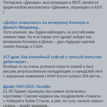
Питерское «Динамо», выступающее в МХЛ, является
фарм-клубом московского «Динамо», играющего в КХЛ.
|
«Добро пожаловать на вечеринку Коннора и
Джека!» Макдэвид...
Хотя конечно, мы будем наблюдать за российскими
хоккеистами. Но в историю этот драфт войдет как
вечеринка Коннора и Джека – двух будущих идолов
хоккея Канады и США.
217 драк. Как хоккейный тафгай с третьей попытки
дебютирует...
Вообще-то он очень успешно играл в хоккей и был
весьма результативным нападающим: в канадской лиге
с задорным названием LNAH Боссе сыграл 204 матча...
Драфт НХЛ 2015. Онлайн
21.35 Привет, каникулы без хоккея получились
короткими. Совсем недавно мы поздравляли «Чикаго»
с победой в Кубке Стэнли, а уже, по сути, начало нового
сезона – драфт юниоров...