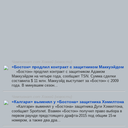
Чемпионат.com Хоккей (новости)
«Бостон» продлил контракт с защитником Маккуэйдом
«Бостон» продлил контракт с защитником Адамом
Маккуэйдом на четыре года, сообщает TSN. Сумма сделки
составила $ 11 млн. Маккуэйд выступает за «Бостон» с 2009
года. В минувшем сезон...
Чемпионат.com Хоккей (новости)
«Калгари» выменял у «Бостона» защитника Хэмилтона
«Калгари» выменял у «Бостона» защитника Дуги Хэмилтона,
сообщает Sportsnet. Взамен «Бостон» получил право выбора в
первом раунде предстоящего драфта-2015 под общим 15-м
номером, а также два дра...